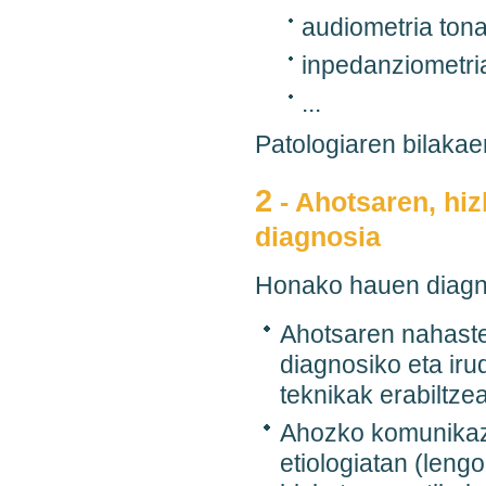
audiometria tona
inpedanziometri
...
Patologiaren bilakae
2
- Ahotsaren, hiz
diagnosia
Honako hauen diagn
Ahotsaren nahastea
diagnosiko eta ir
teknikak erabiltzea
Ahozko komunikazi
etiologiatan (lengo