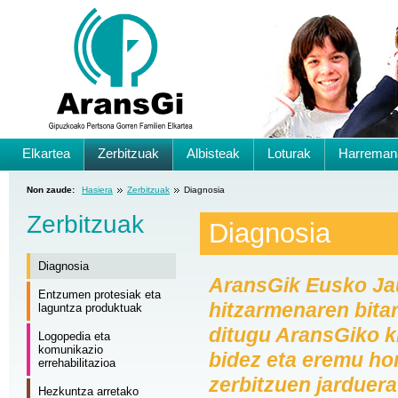
Elkartea
Zerbitzuak
Albisteak
Loturak
Harreman
Non zaude:
Hasiera
Zerbitzuak
Diagnosia
Zerbitzuak
Diagnosia
Diagnosia
AransGik Eusko Jau
Entzumen protesiak eta
hitzarmenaren bitar
laguntza produktuak
ditugu AransGiko k
Logopedia eta
komunikazio
bidez eta eremu ho
errehabilitazioa
zerbitzuen jarduera
Hezkuntza arretako