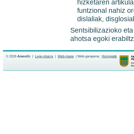
hizketaren artikul
funtzional nahiz o
dislaliak, disglosia
Sentsibilizazioko et
ahotsa egoki erabilt
© 2026
AransGi
|
Lege-oharra
|
Web-mapa
|
Web-garapena:
Horregatik