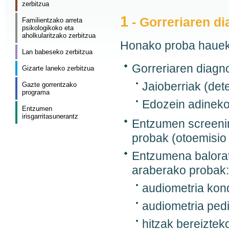
zerbitzua
1
- Gorreriaren di
Familientzako arreta
psikologikoko eta
aholkularitzako zerbitzua
Honako proba hauek
Lan babeseko zerbitzua
Gorreriaren diagn
Gizarte laneko zerbitzua
Jaioberriak (dete
Gazte gorrentzako
programa
Edozein adineko
Entzumen
irisgarritasunerantz
Entzumen screeni
probak (otoemisio
Entzumena balora
araberako probak:
audiometria kon
audiometria pedi
hitzak bereiztek