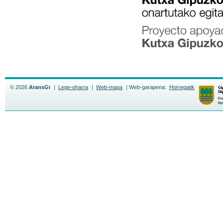
© 2026
AransGi
|
Lege-oharra
|
Web-mapa
|
Web-garapena:
Horregatik