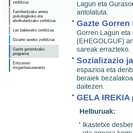
zerbitzua
Lagun eta Guras
antolatuta.
Familientzako arreta
psikologikoko eta
aholkularitzako zerbitzua
Gazte Gorren 
Lan babeseko zerbitzua
Gorren Lagun eta
(EHEGOLGUF) antol
Gizarte laneko zerbitzua
sareak errazteko.
Gazte gorrentzako
programa
Sozializazio j
Entzumen
irisgarritasunerantz
espazioa eta denb
beraiek bezalakoa
daitezen.
GELA IREKIA
Helburuak:
Ikastetxe desber