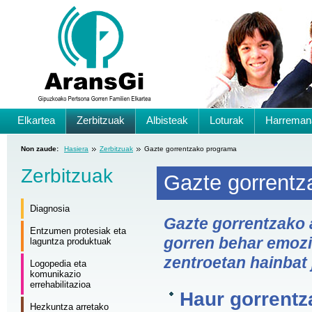
Elkartea
Zerbitzuak
Albisteak
Loturak
Harreman
Non zaude:
Hasiera
Zerbitzuak
Gazte gorrentzako programa
Zerbitzuak
Gazte gorrentz
Diagnosia
Gazte gorrentzako 
Entzumen protesiak eta
gorren behar emozi
laguntza produktuak
zentroetan hainbat 
Logopedia eta
komunikazio
errehabilitazioa
Haur gorrentz
Hezkuntza arretako