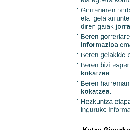
eta egoera kom
Gorreriaren ond
eta, gela arrunt
diren gaiak
jorr
Beren gorreriare
informazioa
ema
Beren gelakide e
Beren bizi esper
kokatzea
.
Beren harremana
kokatzea
.
Hezkuntza etap
inguruko inform