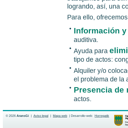
logrando, así, una co
Para ello, ofrecemos
Información y
auditiva.
elim
Ayuda para
tipo de actos: con
Alquiler y/o coloc
el problema de la a
Presencia de 
actos.
© 2026
AransGi
|
Aviso legal
|
Mapa web
|
Desarrollo-web:
Horregatik