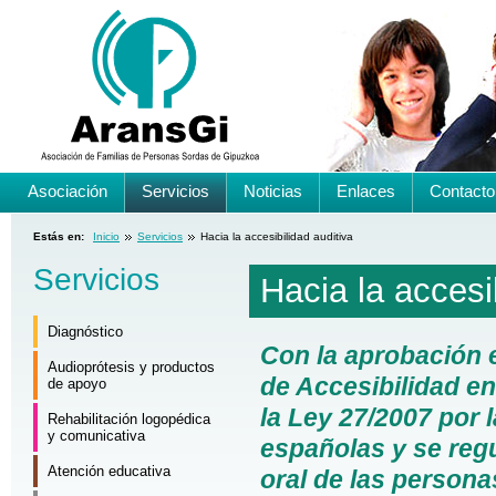
Asociación
Servicios
Noticias
Enlaces
Contacto
Estás en:
Inicio
Servicios
Hacia la accesibilidad auditiva
Servicios
Hacia la accesi
Diagnóstico
Con la aprobación 
Audioprótesis y productos
de Accesibilidad en
de apoyo
la Ley 27/2007 por 
Rehabilitación logopédica
y comunicativa
españolas y se reg
Atención educativa
oral de las persona