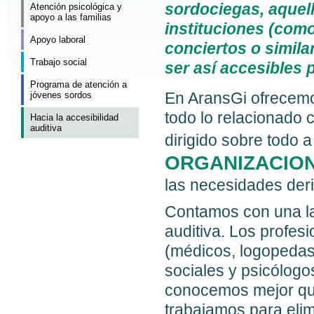
sordociegas, aquel
Atención psicológica y
apoyo a las familias
instituciones (como
Apoyo laboral
conciertos o simila
Trabajo social
ser así accesibles p
Programa de atención a
En AransGi ofrecemo
jóvenes sordos
todo lo relacionado c
Hacia la accesibilidad
auditiva
dirigido sobre todo 
ORGANIZACIO
las necesidades der
Contamos con una la
auditiva. Los profes
(médicos, logopedas,
sociales y psicólogo
conocemos mejor que
trabajamos para elim